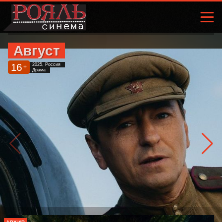
Август
16
2025, Россия
+
Драма