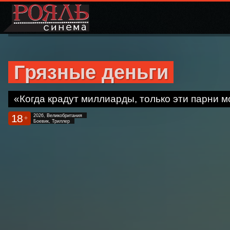
Грязные деньги
«Когда крадут миллиарды, только эти парни м
18
2026, Великобритания
+
Боевик, Триллер