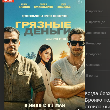
АРХИВ
В прокате с
В прокате до
Хронометраж
Режиссер
Продюсер
Сценарист
В ролях
Когда без
Бронко по
стоила бы