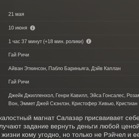
21 мая
10 июня
1 час 37 минут (+18 мин. ролики)
Гай Ричи
Айван Эткинсон, Пабло Бариньяга, Дэйв Каплан
Гай Ричи
Джейк Джилленхол, Генри Кавилл, Эйса Гонсалес, Роза
Вон, Эммет Джей Скэнлэн, Кристофер Хивью, Кристиан
жалостный магнат Салазар присваивает себе
лучают задание вернуть деньги любой ценой
 жизни кому угодно, но только не Рэйчел и е