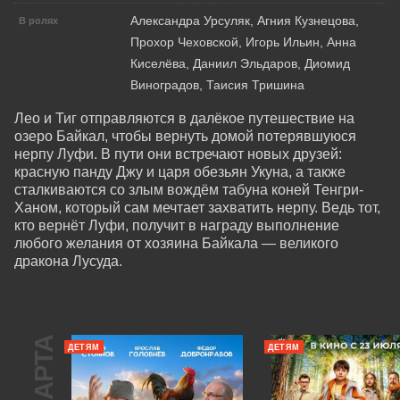
Александра Урсуляк, Агния Кузнецова,
В ролях
Прохор Чеховской, Игорь Ильин, Анна
Киселёва, Даниил Эльдаров, Диомид
Виноградов, Таисия Тришина
Лео и Тиг отправляются в далёкое путешествие на 
озеро Байкал, чтобы вернуть домой потерявшуюся 
нерпу Луфи. В пути они встречают новых друзей: 
красную панду Джу и царя обезьян Укуна, а также 
сталкиваются со злым вождём табуна коней Тенгри-
Ханом, который сам мечтает захватить нерпу. Ведь тот, 
кто вернёт Луфи, получит в награду выполнение 
любого желания от хозяина Байкала — великого 
дракона Лусуда.
ДЕТЯМ
ДЕТЯМ