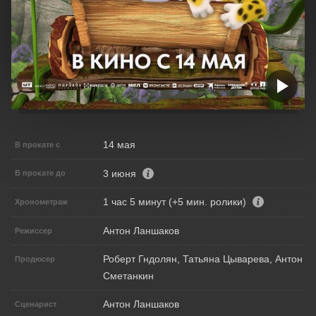
14 мая
В прокате с
3 июня
В прокате до
1 час 5 минут (+5 мин. ролики)
Хронометраж
Антон Ланшаков
Режиссер
Роберт Гндолян, Татьяна Цыварева, Антон
Продюсер
Сметанкин
Антон Ланшаков
Сценарист