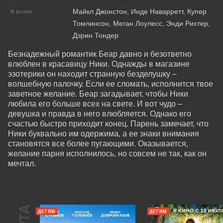
Майкл Джонстон, Инде Наварретт, Купер
В ролях
Томлинсон, Меган Лоулесс, Энди Рихтер,
Дэрин Тондер
Безнадежный романтик Беар давно и безответно 
влюблен в красавицу Ники. Однажды в магазине 
эзотерики он находит странную безделушку – 
волшебную палочку. Если ее сломать, исполнится твое 
заветное желание. Беар загадывает, чтобы Ники 
любила его больше всех на свете. И вот чудо – 
девушка и правда в него влюбляется. Однако его 
счастью быстро приходит конец. Парень замечает, что 
Ники буквально им одержима, а ее знаки внимания 
становятся все более пугающими. Оказывается, 
желание парня исполнилось, но совсем не так, как он 
мечтал.
ДЕТЯМ
ДЕТЯМ