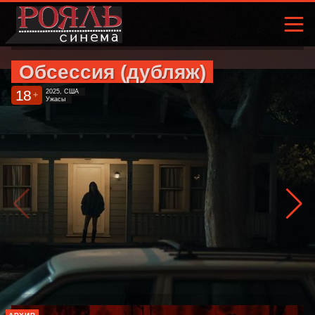
Обсессия (дубляж)
18
2025, США
+
Ужасы