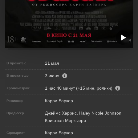
21 мая
В прокате с
3 июня
В прокате до
1 час 40 минут (+15 мин. ролики)
Хронометраж
Карри Баркер
Режиссер
Джеймс Харрис, Haley Nicole Johnson,
Продюсер
Кристиан Меркьюри
Карри Баркер
Сценарист