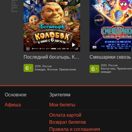
Последний богатырь. Колобок
2025, Россия
6
2026, Россия
6
+
+
Фантастика, Приключен
Комедия, Фэнтези, Приключения
комедия
Основное
Зрителям
Афиша
Мои билеты
Оплата картой
Возврат билетов
Правила и соглашения