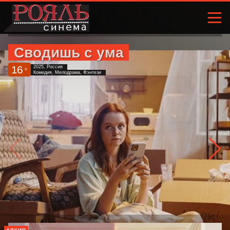
Сводишь с ума
16
2025, Россия
+
Комедия, Мелодрама, Фэнтези